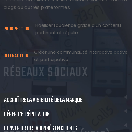
blogs ou autres plateformes.
Fidéliser l’audience grâce à un contenu
PROSPECTION
pertinent et régulie
Créer une communauté interactive active
INTERACTION
et participative
RÉSEAUX SOCIAUX
ACCROÎTRE LA VISIBILITÉ DE LA MARQUE
GÉRER L’E-RÉPUTATION
CONVERTIR DES ABONNÉS EN CLIENTS