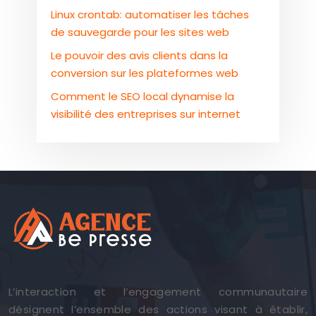
Linux crontab: automatiser les tâches
de sauvegarde pour les sites web
Le pouvoir des avis clients dans la
conversion sur les plateformes web
Comment le SEO local dynamise la
visibilité des entreprises sur internet
L’interaction et l’engagement communautaire
désignent l’ensemble des actions visant à établir,