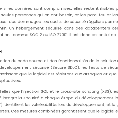
i les données sont compromises, elles restent illisibles p
x seules personnes qui en ont besoin, et les pare-feu et le
ser des dommages. Les audits de sécurité réguliers permetten
nfin, un hébergement sécurisé dans des datacenters certif
tions comme SOC 2 ou ISO 27001. Il est donc essentiel de c
EL
ection du code source et des fonctionnalités de la solutio
le développement sécurisé (Secure SDLC), les tests de séc
ntissent que le logiciel est résistant aux attaques et que 
plicatives.
lles que l’injection SQL et le cross-site scripting (XSS), es
intègre la sécurité à chaque étape du développement logi
identifient les vulnérabilités lors du développement, et la
ertes. Ces mesures combinées garantissent que le logiciel e