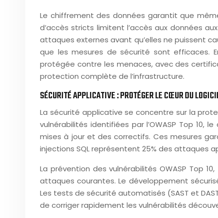
Le chiffrement des données garantit que même s
d’accès stricts limitent l’accès aux données au
attaques externes avant qu’elles ne puissent cau
que les mesures de sécurité sont efficaces. E
protégée contre les menaces, avec des certifica
protection complète de l’infrastructure.
SÉCURITÉ APPLICATIVE : PROTÉGER LE CŒUR DU LOGICI
La sécurité applicative se concentre sur la prot
vulnérabilités identifiées par l’OWASP Top 10, 
mises à jour et des correctifs. Ces mesures gara
injections SQL représentent 25% des attaques ap
La prévention des vulnérabilités OWASP Top 10, te
attaques courantes. Le développement sécurisé 
Les tests de sécurité automatisés (SAST et DAST) 
de corriger rapidement les vulnérabilités découv