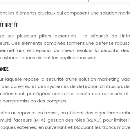
enant les éléments cruciaux qui composent une solution mark
SÉCURISÉE
ur plusieurs piliers essentiels : la sécurité de l’infra
ilisateurs. Ces éléments combinés forment une défense robu
permet aux entreprises de mieux évaluer la sécurité des 
s cyberattaques ciblent les applications web.
IANCE
 sur laquelle repose la sécurité d’une solution marketing 
ts, des pare-feu et des systèmes de détection d’intrusion, d
nnées sont protégées contre les accès non autorisés et le
 de compromission des comptes.
nées au repos et en transit, en utilisant des algorithmes 
 multi-facteurs (MFA), gestion des rôles (RBAC) pour limiter
aques externes, en surveillant et bloquant les trafics malvei