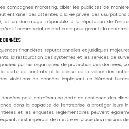
les campagnes marketing, cibler les publicités de manièr
entraîner des atteintes à la vie privée, des usurpations d
, et un dommage irréparable à la réputation de l’entre
pératif commercial, en particulier pour garantir la conformi
DE DONNÉES
ences financières, réputationnelles et juridiques majeure
clients, la restauration des systèmes et les services de surv
osées par les organismes de protection des données, com
 la perte de contrats et la baisse de la valeur des actio
 % des violations de données impliquent un élément humai
de données peut entraîner une perte de confiance des clien
iance dans la capacité de l’entreprise à protéger leurs i
tentielles et les enquêtes réglementaires peuvent égale
onséquent, il est impératif de mettre en place des mesures 