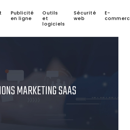
t
Publicité
Outils
Sécurité
E-
en ligne
et
web
commerc
logiciels
TIONS MARKETING SAAS