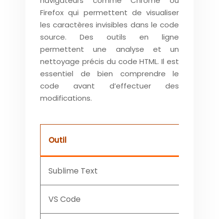
navigateurs comme Chrome ou
Firefox qui permettent de visualiser
les caractères invisibles dans le code
source. Des outils en ligne
permettent une analyse et un
nettoyage précis du code HTML. Il est
essentiel de bien comprendre le
code avant d’effectuer des
modifications.
Outil
Fonc
Sublime Text
Affic
VS Code
Affic