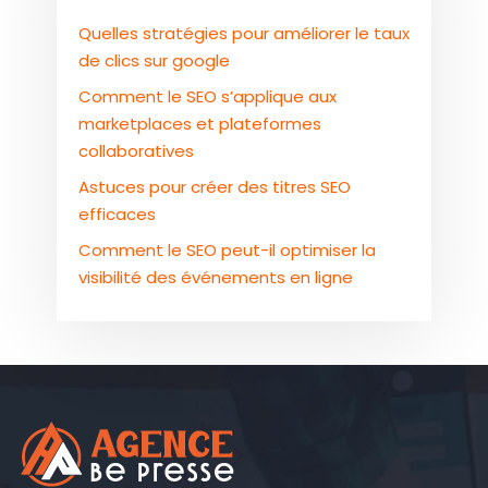
Quelles stratégies pour améliorer le taux
de clics sur google
Comment le SEO s’applique aux
marketplaces et plateformes
collaboratives
Astuces pour créer des titres SEO
efficaces
Comment le SEO peut-il optimiser la
visibilité des événements en ligne